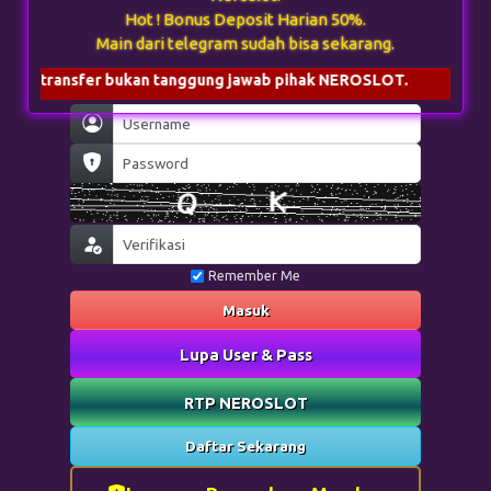
Hot ! Bonus Deposit Harian 50%.
Main dari telegram sudah bisa sekarang.
ujuan transfer bukan tanggung jawab pihak NEROSLOT.
Remember Me
Masuk
Lupa User & Pass
RTP NEROSLOT
Daftar Sekarang