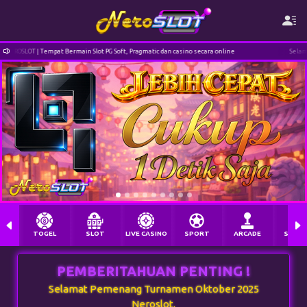
EROSLOT | Tempat Bermain Slot PG Soft, Pragmatic dan casino secara online
Selamat d
TOGEL
SLOT
LIVE CASINO
SPORT
ARCADE
SABU
PEMBERITAHUAN PENTING !
Selamat Pemenang Turnamen Oktober 2025
Neroslot.