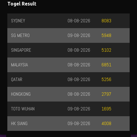
Togel Result
SYDNEY
08-08-2026
8083
SG METRO
09-08-2026
5948
SINGAPORE
08-08-2026
5102
MALAYSIA
08-08-2026
6851
QATAR
08-08-2026
5256
HONGKONG
08-08-2026
2797
TOTO WUHAN
09-08-2026
1695
HK SIANG
09-08-2026
4008